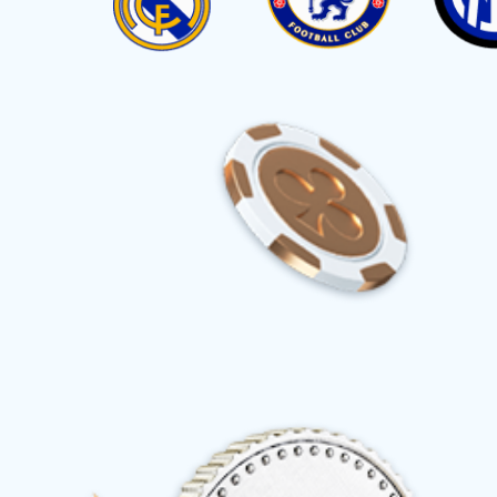
覆盖实时赛事
首页
/
体育资讯
/ 正文