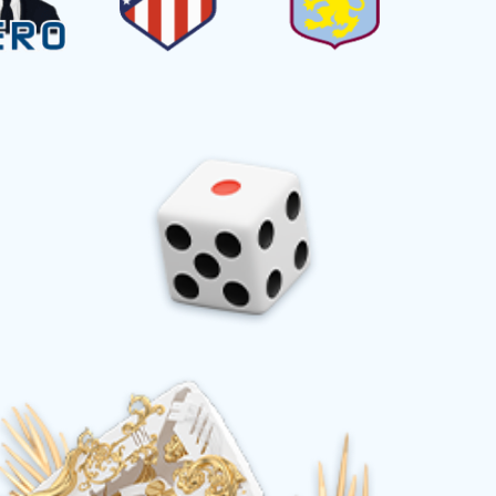
捷的体育服务。
2026-06-02 13:45
57 次阅读
——巴黎圣日耳曼与勒沃库森在欧冠小组赛
仅是积分榜上的关键对决，更是一场足球哲学
球率高达65%的传控体系著称；另一方则