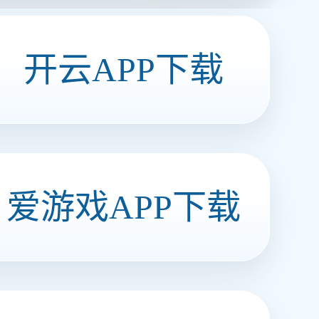
多纵向穿透力，否则65%的控球率只会沦
击的单一性，毕竟一旦对手切断核心传球路
磕远未结束，两位主帅的下一次交锋，或许
下一篇：
拜仁德甲十一连冠被讽为德甲之耻