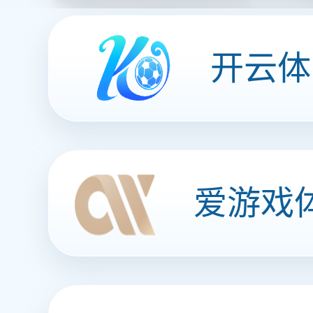
上一篇：
总决赛前瞻：辽宁三连冠之路遭遇浙…