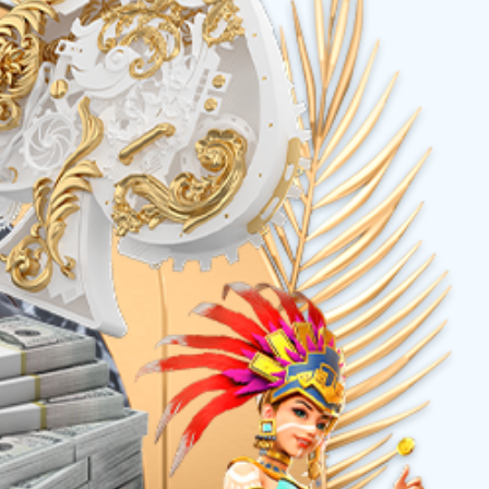
惊人的射门转化率立足。两种截然不同的思
高的较量。
的双面性
彻到底。本场比赛，巴黎的控球率再度达到
的传导几乎覆盖了对手半场的每个角落。这
——他不允许球队轻易丢失球权，试图通过
随之而来：巴黎的进攻节奏过于单一，面对
球”而非“威胁球”。数据显示，巴黎全场射
足30%。恩里克的传控体系在控制比赛节
赛后讨论的焦点。
才是王道
少帅显然深谙“效率至上”的现代足球法