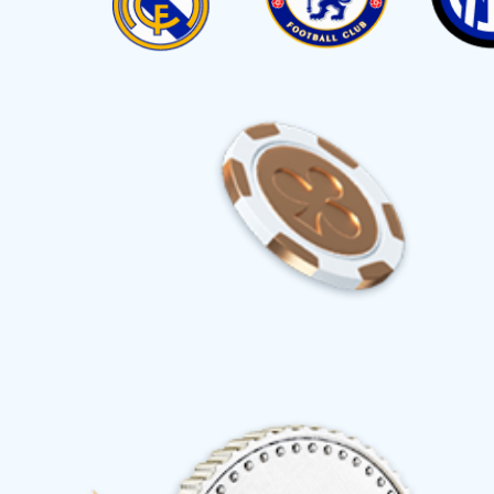
基于开云线上下