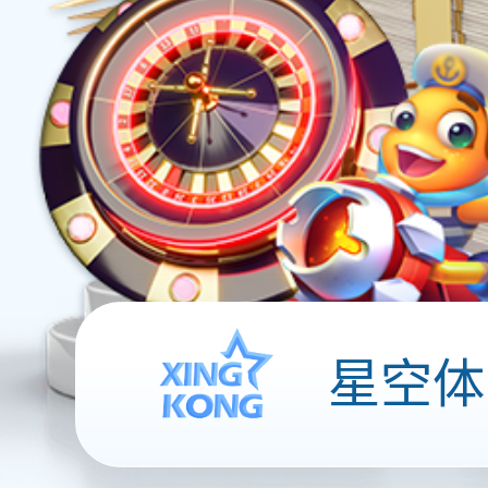
推荐网站
米兰网页版
星空官网
金年会平台