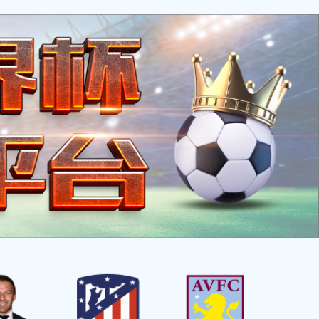
注册入口
互动内容服务，产品体系涵盖赛事直播、移动端内容
平台覆盖多个语种与终端系统，用户规模持续增长。